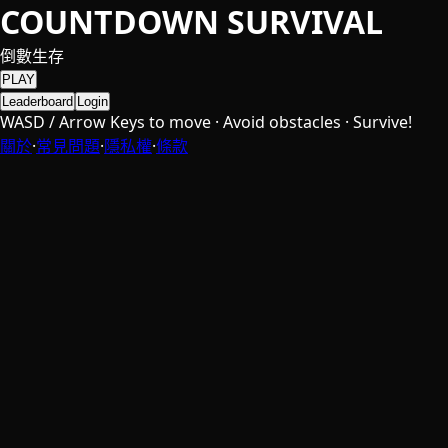
COUNTDOWN SURVIVAL
倒數生存
PLAY
Leaderboard
Login
WASD / Arrow Keys to move · Avoid obstacles · Survive!
關於
·
常見問題
·
隱私權
·
條款